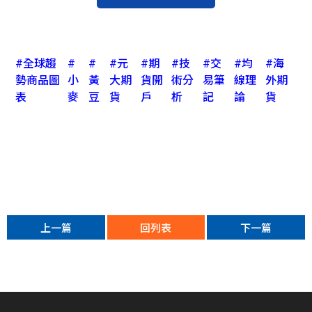
#全球趨
#
#
#元
#期
#技
#交
#均
#海
勢商品圖
小
黃
大期
貨開
術分
易筆
線理
外期
表
麥
豆
貨
戶
析
記
論
貨
上一篇
回列表
下一篇