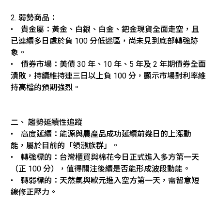
2. 弱勢商品：
• 貴金屬：黃金、白銀、白金、鈀金現貨全面走空，且
已連續多日處於負 100 分低迷區，尚未見到底部轉強跡
象。
• 債券市場：美債 30 年、10 年、5 年及 2 年期債券全面
潰敗，持續維持連三日以上負 100 分，顯示市場對利率維
持高檔的預期強烈。
二、 趨勢延續性追蹤
• 高度延續：
能源與農產品
成功延續前幾日的上漲動
能，屬於目前的「領漲族群」。
• 轉強標的：
台灣櫃買
與
棉花
今日正式進入多方第一天
（正 100 分），值得關注後續是否能形成波段動能。
• 轉弱標的：
天然氣與歐元
進入空方第一天，需留意短
線修正壓力。