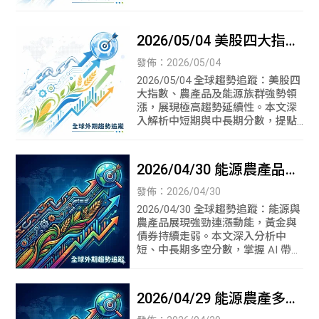
深入解析中短均 與中長均分數走
勢，提點貴金屬避險、農產品佈局
及棉花轉折關鍵。
2026/05/04 美股四大指
數、農產品及能源族群強
發佈：2026/05/04
勢領漲
2026/05/04 全球趨勢追蹤：美股四
大指數、農產品及能源族群強勢領
漲，展現極高趨勢延續性。本文深
入解析中短期與中長期分數，提點
美股、貴金屬及台股指數最新交易
策略。
2026/04/30 能源農產品多
頭延續，貴金屬債券持續
發佈：2026/04/30
疲軟
2026/04/30 全球趨勢追蹤：能源與
農產品展現強勁連漲動能，黃金與
債券持續走弱。本文深入分析中
短、中長期多空分數，掌握 AI 帶動
下的台股與全球商品最新走勢，提
供精準交易提點。
2026/04/29 能源農產多頭
動能延續