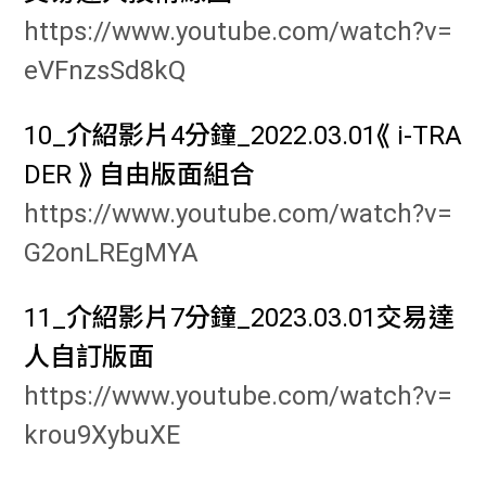
https://www.youtube.com/watch?v=
eVFnzsSd8kQ
10_介紹影片4分鐘_2022.03.01⟪ i-TRA
DER ⟫ 自由版面組合
https://www.youtube.com/watch?v=
G2onLREgMYA
11_介紹影片7分鐘_2023.03.01交易達
人自訂版面
https://www.youtube.com/watch?v=
krou9XybuXE