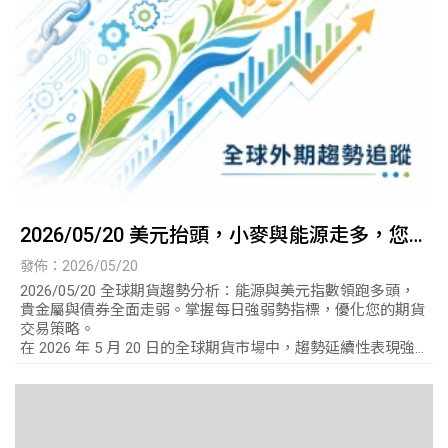
2026/05/20 美元抬頭，小麥與能源走多，您
的交易策略跟上了嗎？
發佈：2026/05/20
2026/05/20 全球期貨趨勢分析：能源與美元指數領跑多頭，
貴金屬與債券全面走弱。掌握每日強弱勢指標，優化您的期貨
交易策略。
在 2026 年 5 月 20 日的全球期貨市場中，趨勢延續性表現強
勁。資金持續湧入能源與美元指數，形成穩固的多頭格局；與
此同時，貴金屬與債券市場則因利率預期面臨嚴峻的空頭壓
力。本文透過專業的技術指標分析，為您整理最新的強弱勢商
品走勢，幫助投資人精準掌握交易節奏。