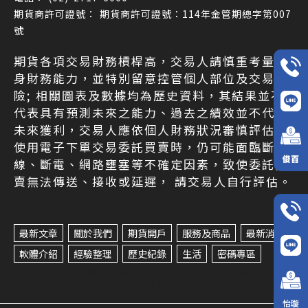
期貨商許可證號：114年金管期總字第007
號
期貨各項交易財務槓桿高，交易人請慎重考量自
身財務能力，並特別留意控管個人部位及交易風
險; 相關圖表及數據均為歷史資料，其結果並不
代表具有預測未來之能力、過去之績效並不代表
未來獲利，交易人應依個人財務狀況審慎評估。
使用電子下單交易委託買賣時，仍可能面臨斷
俊百
線、斷電、網路壅塞等不確定因素，致使委託買
賣無法傳送、接收或延遲， 請交易人自行評估。
最新文章
關於我們
期貨開戶
服務及商品
最新消息
軟體介紹
經驗整理
歷史紀錄
生活
密碼專區
期貨開戶
期貨開戶推薦
台北期貨開戶
台北期貨開戶推薦
中山區期貨開戶
怡璇