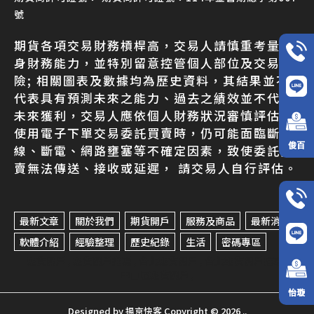
號
期貨各項交易財務槓桿高，交易人請慎重考量自
身財務能力，並特別留意控管個人部位及交易風
險; 相關圖表及數據均為歷史資料，其結果並不
代表具有預測未來之能力、過去之績效並不代表
未來獲利，交易人應依個人財務狀況審慎評估。
使用電子下單交易委託買賣時，仍可能面臨斷
俊百
線、斷電、網路壅塞等不確定因素，致使委託買
賣無法傳送、接收或延遲， 請交易人自行評估。
最新文章
關於我們
期貨開戶
服務及商品
最新消息
軟體介紹
經驗整理
歷史紀錄
生活
密碼專區
期貨開戶
期貨開戶推薦
台北期貨開戶
台北期貨開戶推薦
中山區期貨開戶
怡璇
Designed by
揚京快客
Copyright © 2026
..